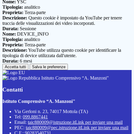
Nome:
YSC
Tipologia:
analitico
Proprieta:
Terza-parte
Descrizione:
Questo cookie è impostato da YouTube per tenere
traccia delle visualizzazioni dei video incorporati.
Durata:
Sessione
Nome:
DEVICE_INFO
Tipologia:
analitico
Proprieta:
Terza-parte
Descrizione:
YouTube utilizza questo cookie per identificare la
tipologia di device utilizzata dall'utente.
Durata:
6 mesi
Accetta tutti
Salva le preferenze
Istituto Comprensivo “A. Manzoni"
Contatti
Istituto Comprensivo “A. Manzoni"
Via Gerloni n. 23, 74017 Mottola (TA)
Tel:
099.8867441
Email:
taic880009@istruzione.it
Link per inviare una mail
PEC:
taic880009@pec.istruzione.it
Link per inviare una mail
C.F.: 90283540731