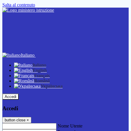
Salta al contenuto
Italiano
Italiano
English
Français
Română
Українська
Accedi
Accedi
button close
×
Nome Utente