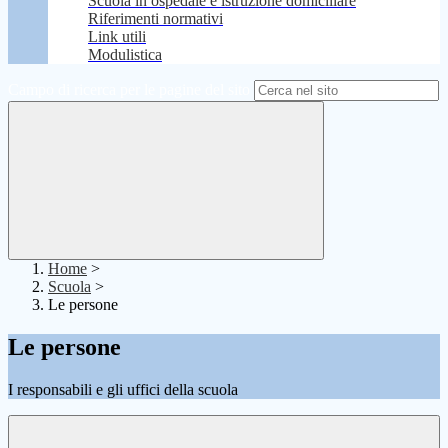
Scuola in ospedale e istruzione domiciliare
Riferimenti normativi
Link utili
Modulistica
Campo di ricerca per le pagine del sito
Home
>
Scuola
>
Le persone
Le persone
I responsabili e gli uffici della scuola