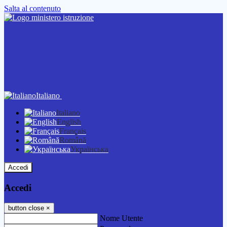
Salta al contenuto
Italiano
Italiano
English
Français
Română
Українська
Accedi
Accedi
button close
×
Nome Utente