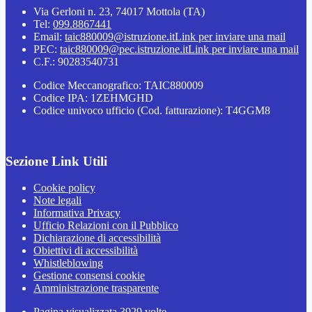
Via Gerloni n. 23, 74017 Mottola (TA)
Tel:
099.8867441
Email:
taic880009@istruzione.it
Link per inviare una mail
PEC:
taic880009@pec.istruzione.it
Link per inviare una mail
C.F.: 90283540731
Codice Meccanografico: TAIC880009
Codice IPA: 1ZEHMGHD
Codice univoco ufficio (Cod. fatturazione): T4GGM8
Sezione Link Utili
Cookie policy
Note legali
Informativa Privacy
Ufficio Relazioni con il Pubblico
Dichiarazione di accessibilità
Obiettivi di accessibilità
Whistleblowing
Gestione consensi cookie
Amministrazione trasparente
Pagina visualizzata
3929
volte