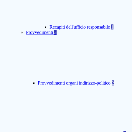
Recapiti dell'ufficio responsabile
1
Provvedimenti
3
Provvedimenti organi indirizzo-politico
2