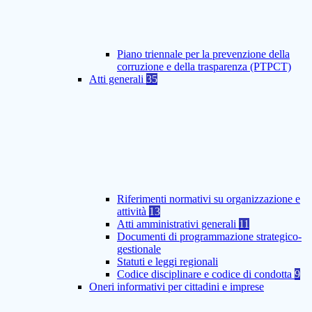
Piano triennale per la prevenzione della
corruzione e della trasparenza (PTPCT)
Atti generali
35
Riferimenti normativi su organizzazione e
attività
13
Atti amministrativi generali
11
Documenti di programmazione strategico-
gestionale
Statuti e leggi regionali
Codice disciplinare e codice di condotta
9
Oneri informativi per cittadini e imprese