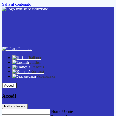
Salta al contenuto
Italiano
Italiano
English
Français
Română
Українська
Accedi
Accedi
button close
×
Nome Utente