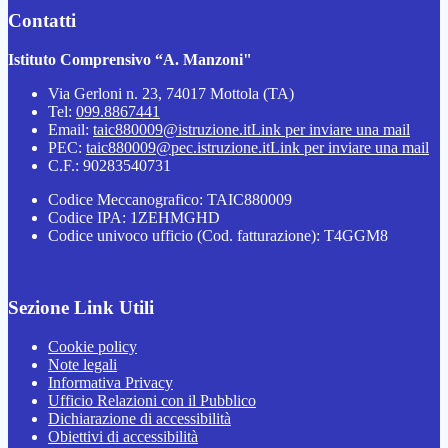
Contatti
Istituto Comprensivo “A. Manzoni"
Via Gerloni n. 23, 74017 Mottola (TA)
Tel:
099.8867441
Email:
taic880009@istruzione.it
Link per inviare una mail
PEC:
taic880009@pec.istruzione.it
Link per inviare una mail
C.F.: 90283540731
Codice Meccanografico: TAIC880009
Codice IPA: 1ZEHMGHD
Codice univoco ufficio (Cod. fatturazione): T4GGM8
Sezione Link Utili
Cookie policy
Note legali
Informativa Privacy
Ufficio Relazioni con il Pubblico
Dichiarazione di accessibilità
Obiettivi di accessibilità