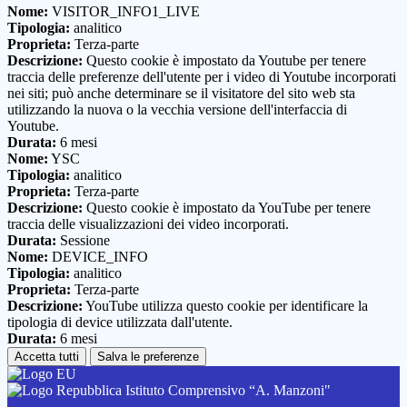
Nome:
VISITOR_INFO1_LIVE
Tipologia:
analitico
Proprieta:
Terza-parte
Descrizione:
Questo cookie è impostato da Youtube per tenere
traccia delle preferenze dell'utente per i video di Youtube incorporati
nei siti; può anche determinare se il visitatore del sito web sta
utilizzando la nuova o la vecchia versione dell'interfaccia di
Youtube.
Durata:
6 mesi
Nome:
YSC
Tipologia:
analitico
Proprieta:
Terza-parte
Descrizione:
Questo cookie è impostato da YouTube per tenere
traccia delle visualizzazioni dei video incorporati.
Durata:
Sessione
Nome:
DEVICE_INFO
Tipologia:
analitico
Proprieta:
Terza-parte
Descrizione:
YouTube utilizza questo cookie per identificare la
tipologia di device utilizzata dall'utente.
Durata:
6 mesi
Accetta tutti
Salva le preferenze
Istituto Comprensivo “A. Manzoni"