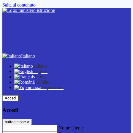
Salta al contenuto
Italiano
Italiano
English
Français
Română
Українська
Accedi
Accedi
button close
×
Nome Utente