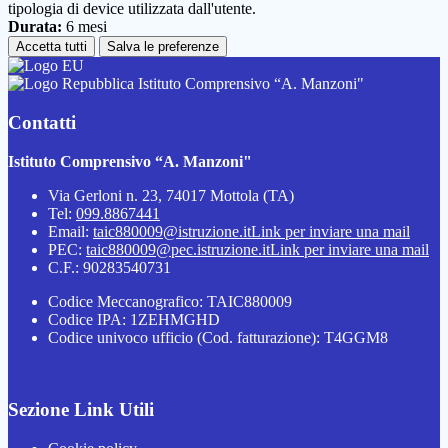
tipologia di device utilizzata dall'utente.
Durata:
6 mesi
Accetta tutti
Salva le preferenze
Istituto Comprensivo “A. Manzoni"
Contatti
Istituto Comprensivo “A. Manzoni"
Via Gerloni n. 23, 74017 Mottola (TA)
Tel:
099.8867441
Email:
taic880009@istruzione.it
Link per inviare una mail
PEC:
taic880009@pec.istruzione.it
Link per inviare una mail
C.F.: 90283540731
Codice Meccanografico: TAIC880009
Codice IPA: 1ZEHMGHD
Codice univoco ufficio (Cod. fatturazione): T4GGM8
Sezione Link Utili