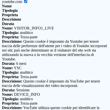
youtube.com
Nome
Tipologia
Proprieta
Descrizione
Durata
Nome:
VISITOR_INFO1_LIVE
Tipologia:
analitico
Proprieta:
Terza-parte
Descrizione:
Questo cookie è impostato da Youtube per tenere
traccia delle preferenze dell'utente per i video di Youtube incorporati
nei siti; può anche determinare se il visitatore del sito web sta
utilizzando la nuova o la vecchia versione dell'interfaccia di
Youtube.
Durata:
6 mesi
Nome:
YSC
Tipologia:
analitico
Proprieta:
Terza-parte
Descrizione:
Questo cookie è impostato da YouTube per tenere
traccia delle visualizzazioni dei video incorporati.
Durata:
Sessione
Nome:
DEVICE_INFO
Tipologia:
analitico
Proprieta:
Terza-parte
Descrizione:
YouTube utilizza questo cookie per identificare la