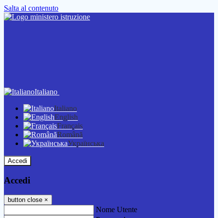
Salta al contenuto
Italiano
Italiano
English
Français
Română
Українська
Accedi
Accedi
button close
×
Nome Utente