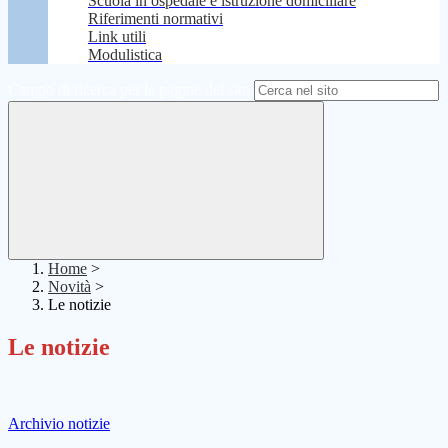
Scuola in ospedale e istruzione domiciliare
Riferimenti normativi
Link utili
Modulistica
Campo di ricerca per le pagine del sito
Home
>
Novità
>
Le notizie
Le notizie
Archivio notizie