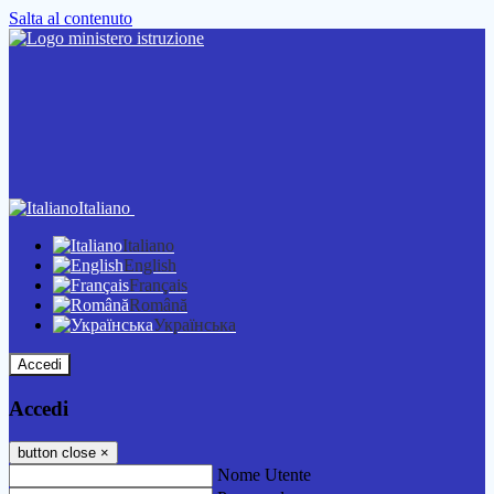
Salta al contenuto
Italiano
Italiano
English
Français
Română
Українська
Accedi
Accedi
button close
×
Nome Utente