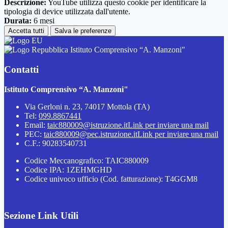
Descrizione:
YouTube utilizza questo cookie per identificare la
tipologia di device utilizzata dall'utente.
Durata:
6 mesi
Accetta tutti
Salva le preferenze
Istituto Comprensivo “A. Manzoni"
Contatti
Istituto Comprensivo “A. Manzoni"
Via Gerloni n. 23, 74017 Mottola (TA)
Tel:
099.8867441
Email:
taic880009@istruzione.it
Link per inviare una mail
PEC:
taic880009@pec.istruzione.it
Link per inviare una mail
C.F.: 90283540731
Codice Meccanografico: TAIC880009
Codice IPA: 1ZEHMGHD
Codice univoco ufficio (Cod. fatturazione): T4GGM8
Sezione Link Utili