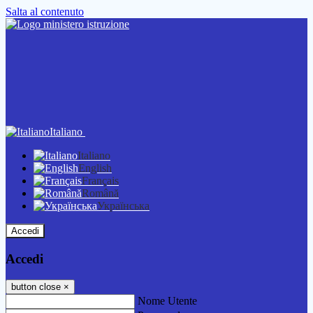
Salta al contenuto
Italiano
Italiano
English
Français
Română
Українська
Accedi
Accedi
button close
×
Nome Utente