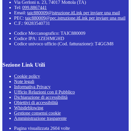
Via Gerloni n. 23, 74017 Mottola (TA)
Tel:
099.8867441
Email:
taic880009@istruzione.it
Link per inviare una mail
PEC:
taic880009@pec.istruzione.it
Link per inviare una mail
C.F.: 90283540731
Codice Meccanografico: TAIC880009
Codice IPA: 1ZEHMGHD
Codice univoco ufficio (Cod. fatturazione): T4GGM8
Sezione Link Utili
Cookie policy
Note legali
Informativa Privacy
Ufficio Relazioni con il Pubblico
Dichiarazione di accessibilità
Obiettivi di accessibilità
Whistleblowing
Gestione consensi cookie
Amministrazione trasparente
Pagina visualizzata
2604
volte