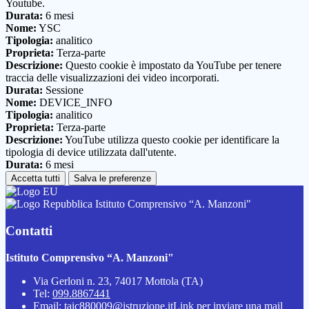
Youtube.
Durata:
6 mesi
Nome:
YSC
Tipologia:
analitico
Proprieta:
Terza-parte
Descrizione:
Questo cookie è impostato da YouTube per tenere
traccia delle visualizzazioni dei video incorporati.
Durata:
Sessione
Nome:
DEVICE_INFO
Tipologia:
analitico
Proprieta:
Terza-parte
Descrizione:
YouTube utilizza questo cookie per identificare la
tipologia di device utilizzata dall'utente.
Durata:
6 mesi
Accetta tutti
Salva le preferenze
Istituto Comprensivo “A. Manzoni"
Contatti
Istituto Comprensivo “A. Manzoni"
Via Gerloni n. 23, 74017 Mottola (TA)
Tel:
099.8867441
Email:
taic880009@istruzione.it
Link per inviare una mail