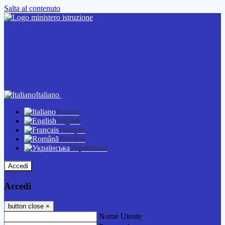
Salta al contenuto
Italiano
Italiano
English
Français
Română
Українська
Accedi
Accedi
button close
×
Nome Utente