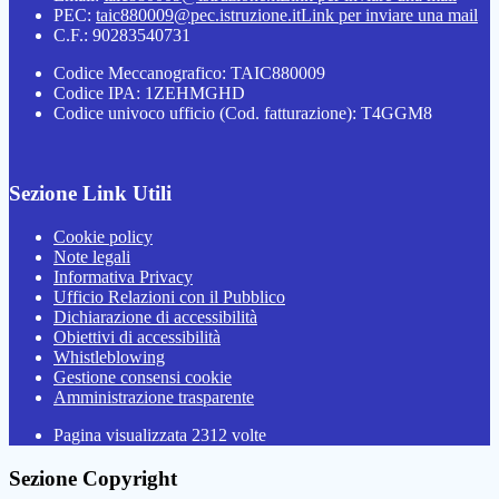
PEC:
taic880009@pec.istruzione.it
Link per inviare una mail
C.F.: 90283540731
Codice Meccanografico: TAIC880009
Codice IPA: 1ZEHMGHD
Codice univoco ufficio (Cod. fatturazione): T4GGM8
Sezione Link Utili
Cookie policy
Note legali
Informativa Privacy
Ufficio Relazioni con il Pubblico
Dichiarazione di accessibilità
Obiettivi di accessibilità
Whistleblowing
Gestione consensi cookie
Amministrazione trasparente
Pagina visualizzata
2312
volte
Sezione Copyright