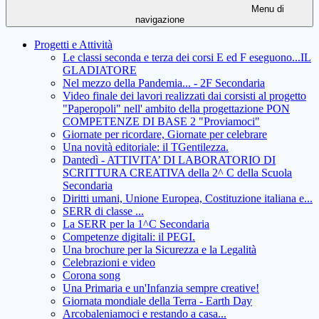
Menu di
navigazione
Progetti e Attività
Le classi seconda e terza dei corsi E ed F eseguono...IL
GLADIATORE
Nel mezzo della Pandemia... - 2F Secondaria
Video finale dei lavori realizzati dai corsisti al progetto
"Paperopoli" nell' ambito della progettazione PON
COMPETENZE DI BASE 2 "Proviamoci"
Giornate per ricordare, Giornate per celebrare
Una novità editoriale: il TGentilezza.
Dantedì - ATTIVITA’ DI LABORATORIO DI
SCRITTURA CREATIVA della 2^ C della Scuola
Secondaria
Diritti umani, Unione Europea, Costituzione italiana e...
SERR di classe ...
La SERR per la 1^C Secondaria
Competenze digitali: il PEGI.
Una brochure per la Sicurezza e la Legalità
Celebrazioni e video
Corona song
Una Primaria e un'Infanzia sempre creative!
Giornata mondiale della Terra - Earth Day
Arcobaleniamoci e restando a casa...