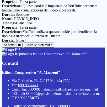
Proprieta:
Terza-parte
Descrizione:
Questo cookie è impostato da YouTube per tenere
traccia delle visualizzazioni dei video incorporati.
Durata:
Sessione
Nome:
DEVICE_INFO
Tipologia:
analitico
Proprieta:
Terza-parte
Descrizione:
YouTube utilizza questo cookie per identificare la
tipologia di device utilizzata dall'utente.
Durata:
6 mesi
Accetta tutti
Salva le preferenze
Istituto Comprensivo “A. Manzoni"
Contatti
Istituto Comprensivo “A. Manzoni"
Via Gerloni n. 23, 74017 Mottola (TA)
Tel:
099.8867441
Email:
taic880009@istruzione.it
Link per inviare una mail
PEC:
taic880009@pec.istruzione.it
Link per inviare una mail
C.F.: 90283540731
Codice Meccanografico: TAIC880009