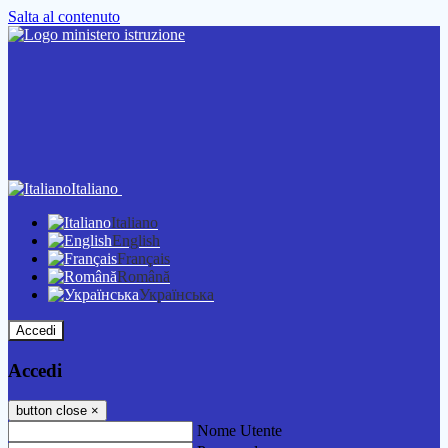
Salta al contenuto
Italiano
Italiano
English
Français
Română
Українська
Accedi
Accedi
button close
×
Nome Utente