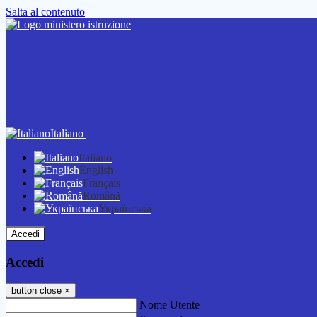
Salta al contenuto
Italiano
Italiano
English
Français
Română
Українська
Accedi
Accedi
button close
×
Nome Utente