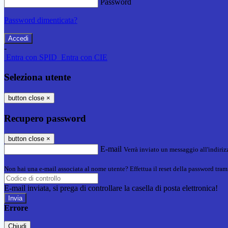
Password
Password dimenticata?
-
Entra con SPID
Entra con CIE
Seleziona utente
button close
×
Recupero password
button close
×
E-mail
Verrà inviato un messaggio all'indirizz
Non hai una e-mail associata al nome utente? Effettua il reset della password tram
E-mail inviata, si prega di controllare la casella di posta elettronica!
Errore
Chiudi