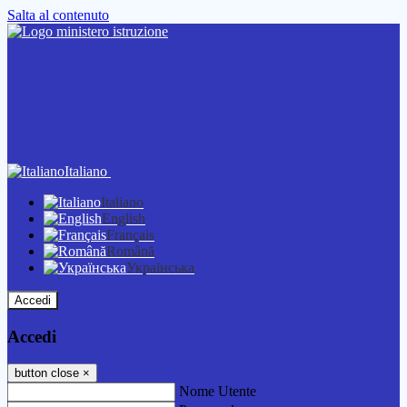
Salta al contenuto
Italiano
Italiano
English
Français
Română
Українська
Accedi
Accedi
button close
×
Nome Utente