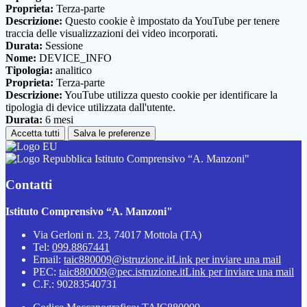
Proprieta:
Terza-parte
Descrizione:
Questo cookie è impostato da YouTube per tenere
traccia delle visualizzazioni dei video incorporati.
Durata:
Sessione
Nome:
DEVICE_INFO
Tipologia:
analitico
Proprieta:
Terza-parte
Descrizione:
YouTube utilizza questo cookie per identificare la
tipologia di device utilizzata dall'utente.
Durata:
6 mesi
Accetta tutti
Salva le preferenze
Istituto Comprensivo “A. Manzoni"
Contatti
Istituto Comprensivo “A. Manzoni"
Via Gerloni n. 23, 74017 Mottola (TA)
Tel:
099.8867441
Email:
taic880009@istruzione.it
Link per inviare una mail
PEC:
taic880009@pec.istruzione.it
Link per inviare una mail
C.F.: 90283540731