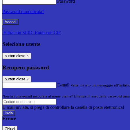
Password
Password dimenticata?
-
Entra con SPID
Entra con CIE
Seleziona utente
button close
×
Recupero password
button close
×
E-mail
Verrà inviato un messaggio all'indirizz
Non hai una e-mail associata al nome utente? Effettua il reset della password tram
E-mail inviata, si prega di controllare la casella di posta elettronica!
Errore
Chiudi