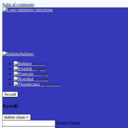
Salta al contenuto
Italiano
Italiano
English
Français
Română
Українська
Accedi
Accedi
button close
×
Nome Utente