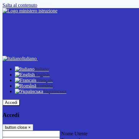
Salta al contenuto
Italiano
Italiano
English
Français
Română
Українська
Accedi
Accedi
button close
×
Nome Utente