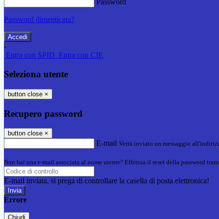
Password
Password dimenticata?
-
Entra con SPID
Entra con CIE
Seleziona utente
button close
×
Recupero password
button close
×
E-mail
Verrà inviato un messaggio all'indirizz
Non hai una e-mail associata al nome utente? Effettua il reset della password tram
E-mail inviata, si prega di controllare la casella di posta elettronica!
Errore
Chiudi