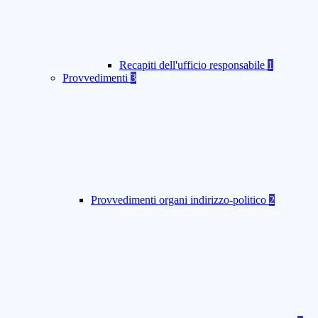
Recapiti dell'ufficio responsabile
1
Provvedimenti
3
Provvedimenti organi indirizzo-politico
2