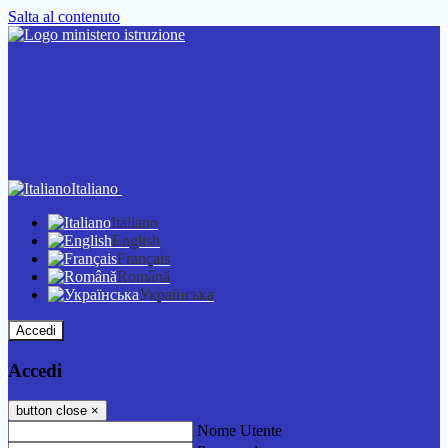
Salta al contenuto
Italiano
Italiano
English
Français
Română
Українська
Accedi
Accedi
button close
×
Nome Utente