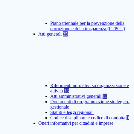
Piano triennale per la prevenzione della
corruzione e della trasparenza (PTPCT)
Atti generali
35
Riferimenti normativi su organizzazione e
attività
13
Atti amministrativi generali
11
Documenti di programmazione strategico-
gestionale
Statuti e leggi regionali
Codice disciplinare e codice di condotta
9
Oneri informativi per cittadini e imprese