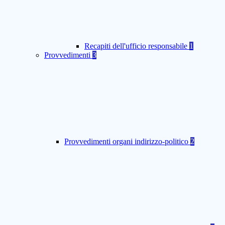
Recapiti dell'ufficio responsabile
1
Provvedimenti
3
Provvedimenti organi indirizzo-politico
2