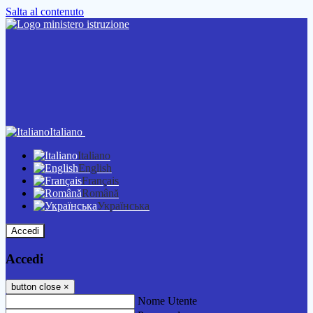
Salta al contenuto
Italiano
Italiano
English
Français
Română
Українська
Accedi
Accedi
button close
×
Nome Utente