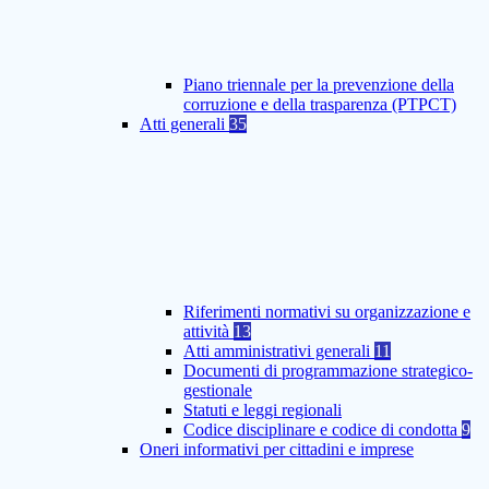
Piano triennale per la prevenzione della
corruzione e della trasparenza (PTPCT)
Atti generali
35
Riferimenti normativi su organizzazione e
attività
13
Atti amministrativi generali
11
Documenti di programmazione strategico-
gestionale
Statuti e leggi regionali
Codice disciplinare e codice di condotta
9
Oneri informativi per cittadini e imprese