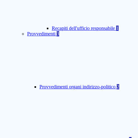
Recapiti dell'ufficio responsabile
1
Provvedimenti
3
Provvedimenti organi indirizzo-politico
2