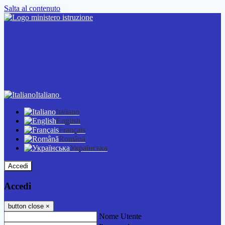
Salta al contenuto
Italiano
Italiano
English
Français
Română
Українська
Accedi
Accedi
button close
×
Nome Utente