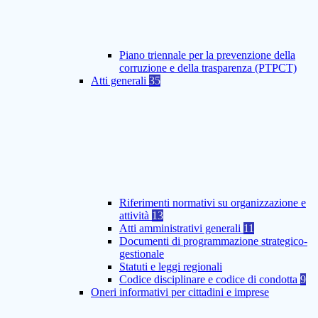
Piano triennale per la prevenzione della
corruzione e della trasparenza (PTPCT)
Atti generali
35
Riferimenti normativi su organizzazione e
attività
13
Atti amministrativi generali
11
Documenti di programmazione strategico-
gestionale
Statuti e leggi regionali
Codice disciplinare e codice di condotta
9
Oneri informativi per cittadini e imprese