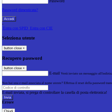
Password
Password dimenticata?
-
Entra con SPID
Entra con CIE
Seleziona utente
button close
×
Recupero password
button close
×
E-mail
Verrà inviato un messaggio all'indirizz
Non hai una e-mail associata al nome utente? Effettua il reset della password tram
E-mail inviata, si prega di controllare la casella di posta elettronica!
Errore
Chiudi