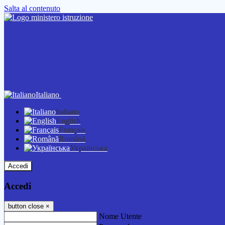
Salta al contenuto
Italiano
Italiano
English
Français
Română
Українська
Accedi
Accedi
button close
×
Nome Utente