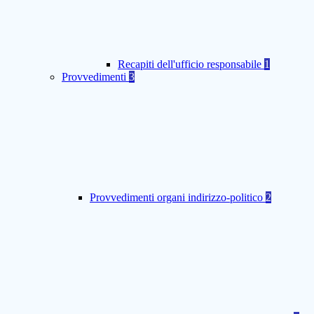
Recapiti dell'ufficio responsabile
1
Provvedimenti
3
Provvedimenti organi indirizzo-politico
2