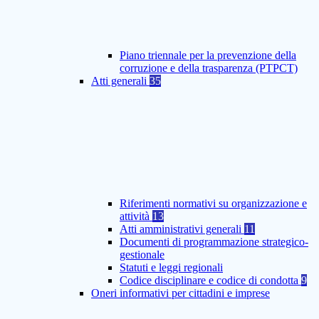
Piano triennale per la prevenzione della
corruzione e della trasparenza (PTPCT)
Atti generali
35
Riferimenti normativi su organizzazione e
attività
13
Atti amministrativi generali
11
Documenti di programmazione strategico-
gestionale
Statuti e leggi regionali
Codice disciplinare e codice di condotta
9
Oneri informativi per cittadini e imprese