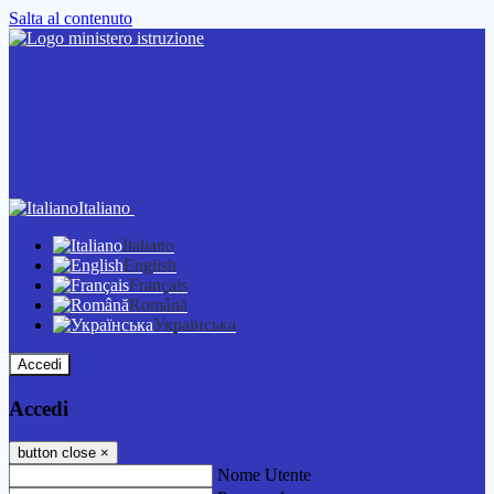
Salta al contenuto
Italiano
Italiano
English
Français
Română
Українська
Accedi
Accedi
button close
×
Nome Utente