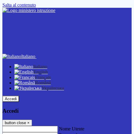
Salta al contenuto
Italiano
Italiano
English
Français
Română
Українська
Accedi
Accedi
button close
×
Nome Utente