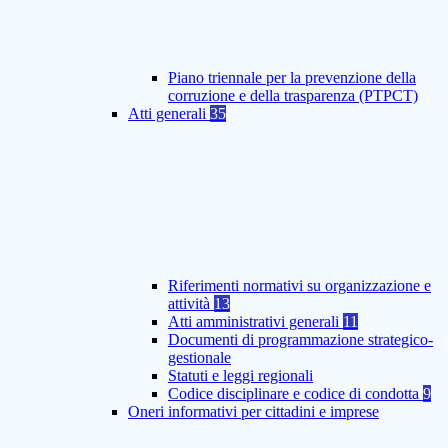
Piano triennale per la prevenzione della
corruzione e della trasparenza (PTPCT)
Atti generali
35
Riferimenti normativi su organizzazione e
attività
13
Atti amministrativi generali
11
Documenti di programmazione strategico-
gestionale
Statuti e leggi regionali
Codice disciplinare e codice di condotta
9
Oneri informativi per cittadini e imprese