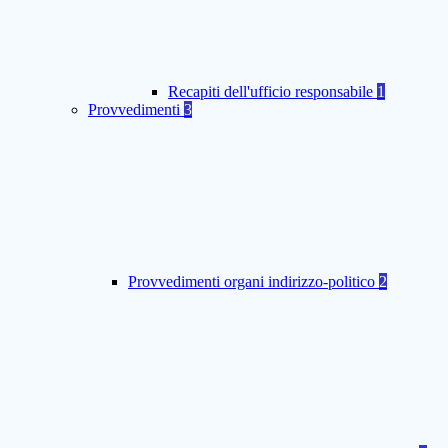
Recapiti dell'ufficio responsabile
1
Provvedimenti
3
Provvedimenti organi indirizzo-politico
2