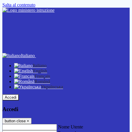
Salta al contenuto
Italiano
Italiano
English
Français
Română
Українська
Accedi
Accedi
button close
×
Nome Utente