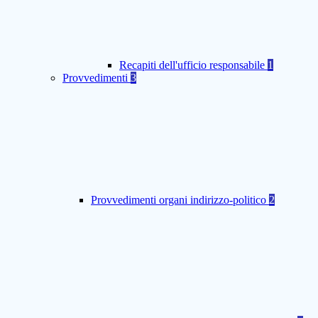
Recapiti dell'ufficio responsabile
1
Provvedimenti
3
Provvedimenti organi indirizzo-politico
2