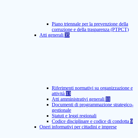
Piano triennale per la prevenzione della
corruzione e della trasparenza (PTPCT)
Atti generali
35
Riferimenti normativi su organizzazione e
attività
13
Atti amministrativi generali
11
Documenti di programmazione strategico-
gestionale
Statuti e leggi regionali
Codice disciplinare e codice di condotta
9
Oneri informativi per cittadini e imprese