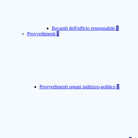
Recapiti dell'ufficio responsabile
1
Provvedimenti
3
Provvedimenti organi indirizzo-politico
2