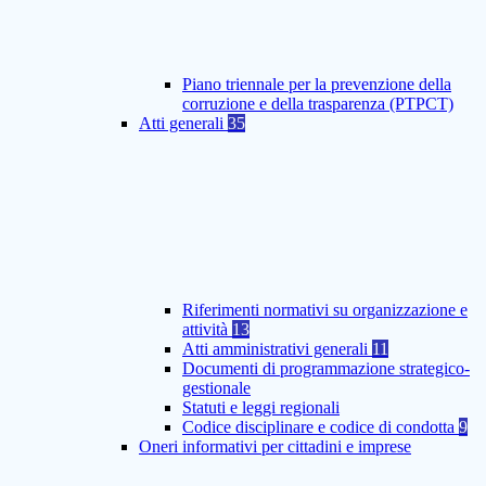
Piano triennale per la prevenzione della
corruzione e della trasparenza (PTPCT)
Atti generali
35
Riferimenti normativi su organizzazione e
attività
13
Atti amministrativi generali
11
Documenti di programmazione strategico-
gestionale
Statuti e leggi regionali
Codice disciplinare e codice di condotta
9
Oneri informativi per cittadini e imprese