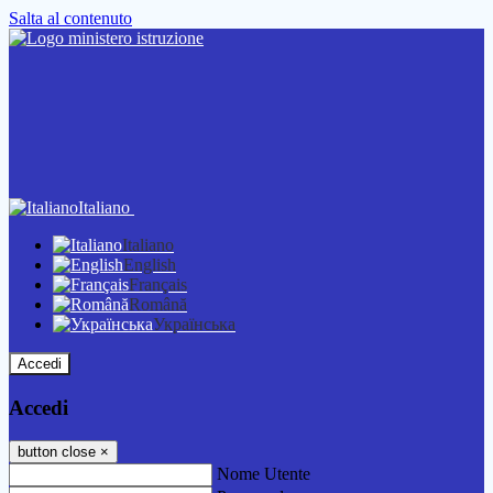
Salta al contenuto
Italiano
Italiano
English
Français
Română
Українська
Accedi
Accedi
button close
×
Nome Utente