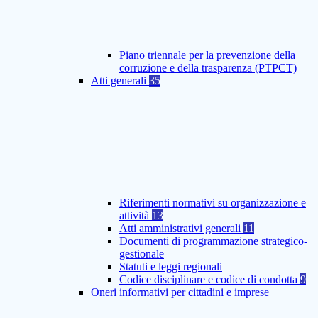
Piano triennale per la prevenzione della
corruzione e della trasparenza (PTPCT)
Atti generali
35
Riferimenti normativi su organizzazione e
attività
13
Atti amministrativi generali
11
Documenti di programmazione strategico-
gestionale
Statuti e leggi regionali
Codice disciplinare e codice di condotta
9
Oneri informativi per cittadini e imprese