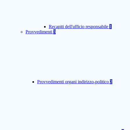
Recapiti dell'ufficio responsabile
1
Provvedimenti
3
Provvedimenti organi indirizzo-politico
2