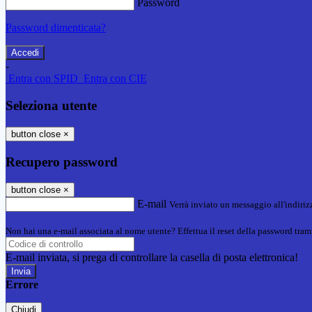
Password
Password dimenticata?
-
Entra con SPID
Entra con CIE
Seleziona utente
button close
×
Recupero password
button close
×
E-mail
Verrà inviato un messaggio all'indirizz
Non hai una e-mail associata al nome utente? Effettua il reset della password tram
E-mail inviata, si prega di controllare la casella di posta elettronica!
Errore
Chiudi