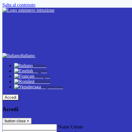
Salta al contenuto
Italiano
Italiano
English
Français
Română
Українська
Accedi
Accedi
button close
×
Nome Utente