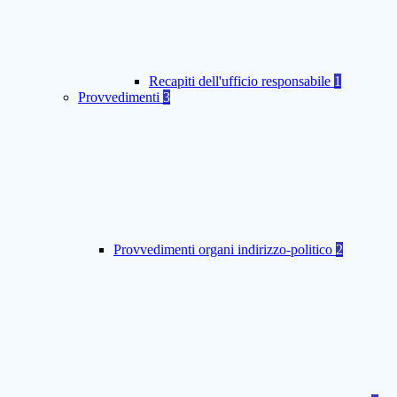
Recapiti dell'ufficio responsabile
1
Provvedimenti
3
Provvedimenti organi indirizzo-politico
2