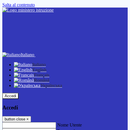
Salta al contenuto
Italiano
Italiano
English
Français
Română
Українська
Accedi
Accedi
button close
×
Nome Utente