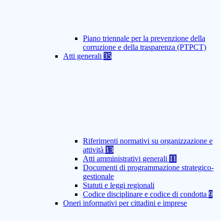
Piano triennale per la prevenzione della
corruzione e della trasparenza (PTPCT)
Atti generali
35
Riferimenti normativi su organizzazione e
attività
13
Atti amministrativi generali
11
Documenti di programmazione strategico-
gestionale
Statuti e leggi regionali
Codice disciplinare e codice di condotta
9
Oneri informativi per cittadini e imprese