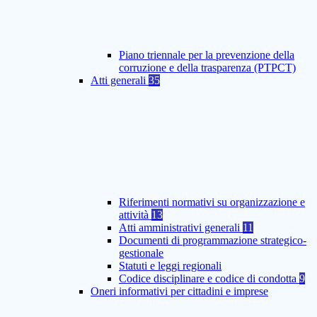
Piano triennale per la prevenzione della
corruzione e della trasparenza (PTPCT)
Atti generali
35
Riferimenti normativi su organizzazione e
attività
13
Atti amministrativi generali
11
Documenti di programmazione strategico-
gestionale
Statuti e leggi regionali
Codice disciplinare e codice di condotta
9
Oneri informativi per cittadini e imprese