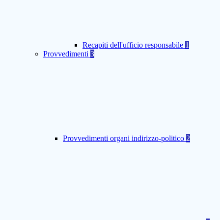
Recapiti dell'ufficio responsabile
1
Provvedimenti
3
Provvedimenti organi indirizzo-politico
2