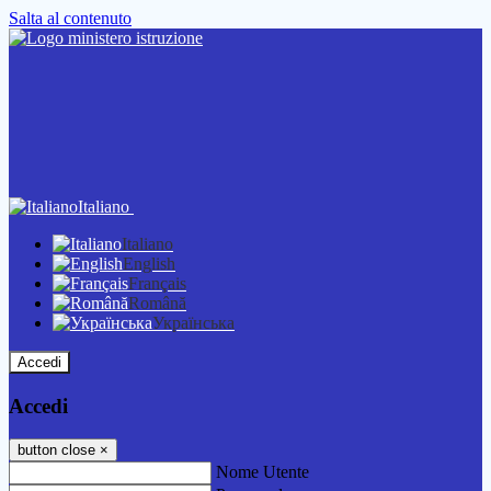
Salta al contenuto
Italiano
Italiano
English
Français
Română
Українська
Accedi
Accedi
button close
×
Nome Utente