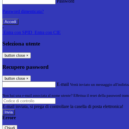
Password
Password dimenticata?
-
Entra con SPID
Entra con CIE
Seleziona utente
button close
×
Recupero password
button close
×
E-mail
Verrà inviato un messaggio all'indirizz
Non hai una e-mail associata al nome utente? Effettua il reset della password tram
E-mail inviata, si prega di controllare la casella di posta elettronica!
Errore
Chiudi