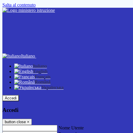
Salta al contenuto
Italiano
Italiano
English
Français
Română
Українська
Accedi
Accedi
button close
×
Nome Utente