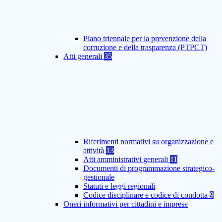
Piano triennale per la prevenzione della
corruzione e della trasparenza (PTPCT)
Atti generali
35
Riferimenti normativi su organizzazione e
attività
13
Atti amministrativi generali
11
Documenti di programmazione strategico-
gestionale
Statuti e leggi regionali
Codice disciplinare e codice di condotta
9
Oneri informativi per cittadini e imprese