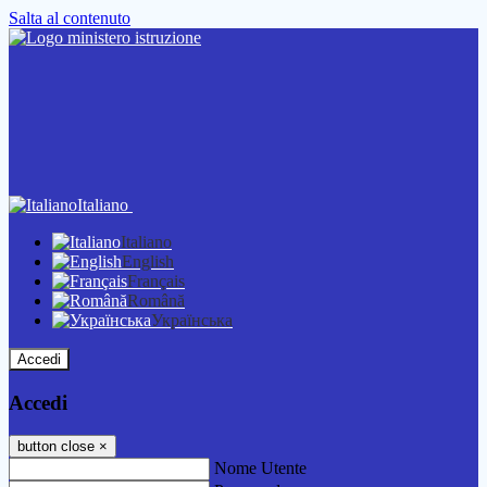
Salta al contenuto
Italiano
Italiano
English
Français
Română
Українська
Accedi
Accedi
button close
×
Nome Utente