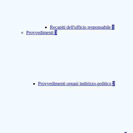
Recapiti dell'ufficio responsabile
1
Provvedimenti
3
Provvedimenti organi indirizzo-politico
2