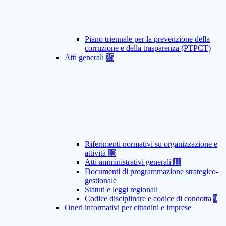
Piano triennale per la prevenzione della
corruzione e della trasparenza (PTPCT)
Atti generali
35
Riferimenti normativi su organizzazione e
attività
13
Atti amministrativi generali
11
Documenti di programmazione strategico-
gestionale
Statuti e leggi regionali
Codice disciplinare e codice di condotta
9
Oneri informativi per cittadini e imprese