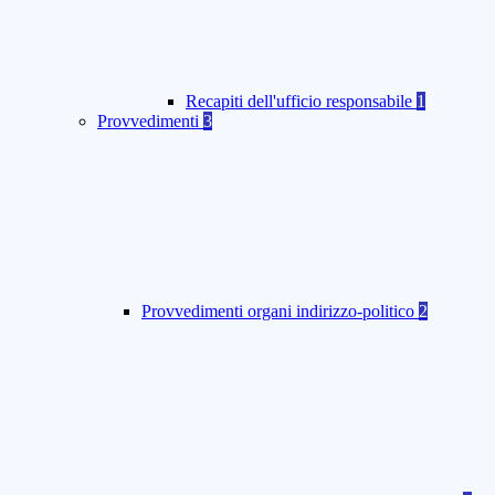
Recapiti dell'ufficio responsabile
1
Provvedimenti
3
Provvedimenti organi indirizzo-politico
2