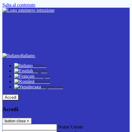
Salta al contenuto
Italiano
Italiano
English
Français
Română
Українська
Accedi
Accedi
button close
×
Nome Utente