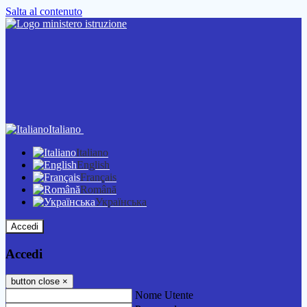
Salta al contenuto
Italiano
Italiano
English
Français
Română
Українська
Accedi
Accedi
button close
×
Nome Utente