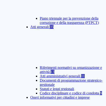
Piano triennale per la prevenzione della
corruzione e della trasparenza (PTPCT)
Atti generali
35
Riferimenti normativi su organizzazione e
attività
13
Atti amministrativi generali
11
Documenti di programmazione strategico-
gestionale
Statuti e leggi regionali
Codice disciplinare e codice di condotta
9
Oneri informativi per cittadini e imprese