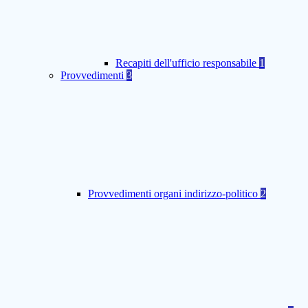
Recapiti dell'ufficio responsabile
1
Provvedimenti
3
Provvedimenti organi indirizzo-politico
2