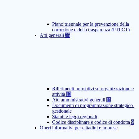
Piano triennale per la prevenzione della
corruzione e della trasparenza (PTPCT)
Atti generali
35
Riferimenti normativi su organizzazione e
attività
13
Atti amministrativi generali
11
Documenti di programmazione strategico-
gestionale
Statuti e leggi regionali
Codice disciplinare e codice di condotta
9
Oneri informativi per cittadini e imprese