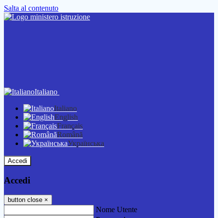
Salta al contenuto
Italiano
Italiano
English
Français
Română
Українська
Accedi
Accedi
button close
×
Nome Utente