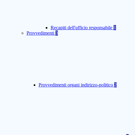
Recapiti dell'ufficio responsabile
1
Provvedimenti
3
Provvedimenti organi indirizzo-politico
2