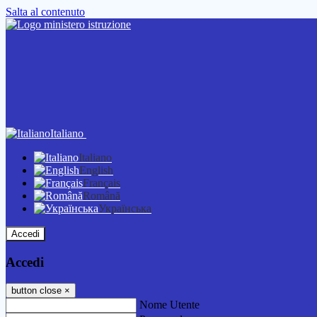
Salta al contenuto
Italiano
Italiano
English
Français
Română
Українська
Accedi
Accedi
button close
×
Nome Utente