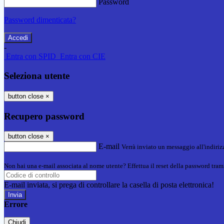
Password
Password dimenticata?
-
Entra con SPID
Entra con CIE
Seleziona utente
button close
×
Recupero password
button close
×
E-mail
Verrà inviato un messaggio all'indirizz
Non hai una e-mail associata al nome utente? Effettua il reset della password tram
E-mail inviata, si prega di controllare la casella di posta elettronica!
Errore
Chiudi