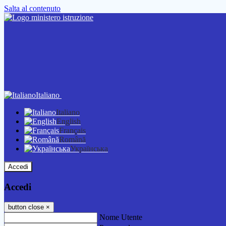
Salta al contenuto
Italiano
Italiano
English
Français
Română
Українська
Accedi
Accedi
button close
×
Nome Utente