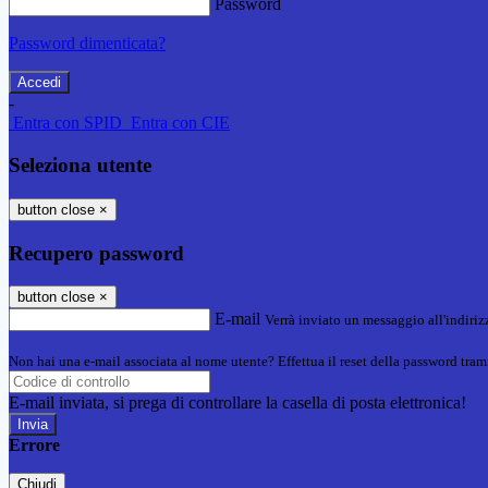
Password
Password dimenticata?
-
Entra con SPID
Entra con CIE
Seleziona utente
button close
×
Recupero password
button close
×
E-mail
Verrà inviato un messaggio all'indirizz
Non hai una e-mail associata al nome utente? Effettua il reset della password tram
E-mail inviata, si prega di controllare la casella di posta elettronica!
Errore
Chiudi