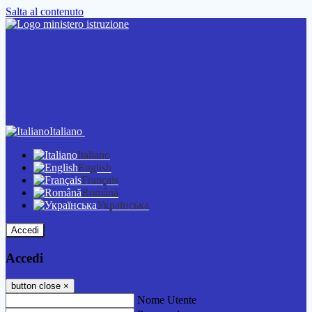
Salta al contenuto
Italiano
Italiano
English
Français
Română
Українська
Accedi
Accedi
button close
×
Nome Utente