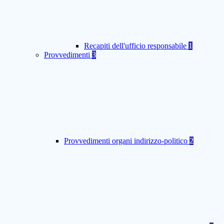
Recapiti dell'ufficio responsabile
1
Provvedimenti
3
Provvedimenti organi indirizzo-politico
2