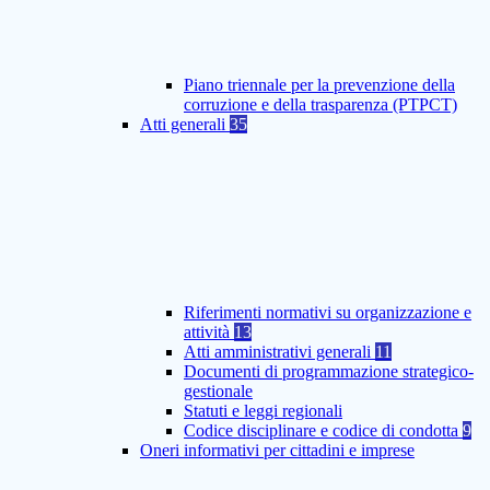
Piano triennale per la prevenzione della
corruzione e della trasparenza (PTPCT)
Atti generali
35
Riferimenti normativi su organizzazione e
attività
13
Atti amministrativi generali
11
Documenti di programmazione strategico-
gestionale
Statuti e leggi regionali
Codice disciplinare e codice di condotta
9
Oneri informativi per cittadini e imprese