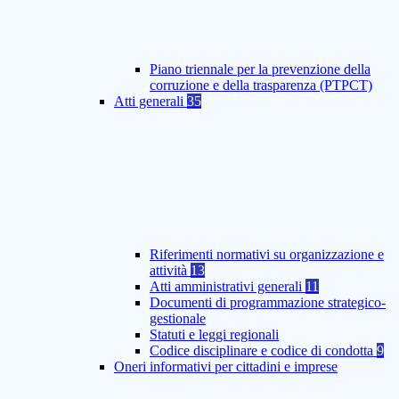
Piano triennale per la prevenzione della
corruzione e della trasparenza (PTPCT)
Atti generali
35
Riferimenti normativi su organizzazione e
attività
13
Atti amministrativi generali
11
Documenti di programmazione strategico-
gestionale
Statuti e leggi regionali
Codice disciplinare e codice di condotta
9
Oneri informativi per cittadini e imprese