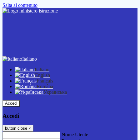
Salta al contenuto
Italiano
Italiano
English
Français
Română
Українська
Accedi
Accedi
button close
×
Nome Utente