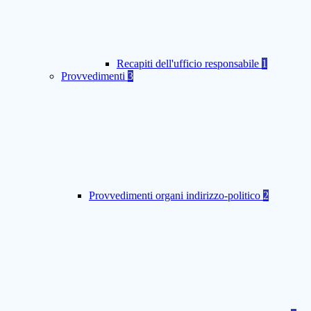
Recapiti dell'ufficio responsabile
1
Provvedimenti
3
Provvedimenti organi indirizzo-politico
2