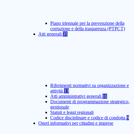
Piano triennale per la prevenzione della
corruzione e della trasparenza (PTPCT)
Atti generali
35
Riferimenti normativi su organizzazione e
attività
13
Atti amministrativi generali
11
Documenti di programmazione strategico-
gestionale
Statuti e leggi regionali
Codice disciplinare e codice di condotta
9
Oneri informativi per cittadini e imprese