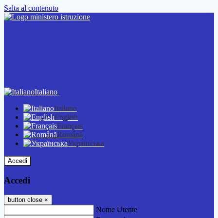
Salta al contenuto
Italiano
Italiano
English
Français
Română
Українська
Accedi
Accedi
button close
×
Nome Utente