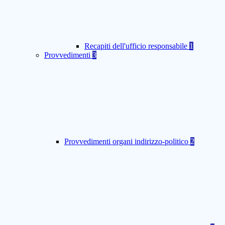
Recapiti dell'ufficio responsabile
1
Provvedimenti
3
Provvedimenti organi indirizzo-politico
2