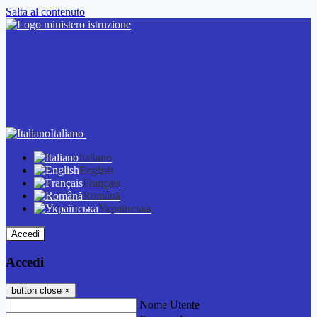
Salta al contenuto
Italiano
Italiano
English
Français
Română
Українська
Accedi
Accedi
button close
×
Nome Utente