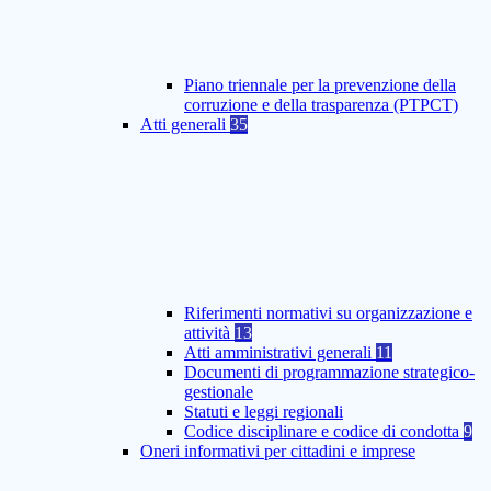
Piano triennale per la prevenzione della
corruzione e della trasparenza (PTPCT)
Atti generali
35
Riferimenti normativi su organizzazione e
attività
13
Atti amministrativi generali
11
Documenti di programmazione strategico-
gestionale
Statuti e leggi regionali
Codice disciplinare e codice di condotta
9
Oneri informativi per cittadini e imprese