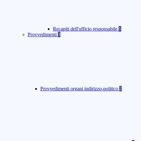
Recapiti dell'ufficio responsabile
1
Provvedimenti
3
Provvedimenti organi indirizzo-politico
2