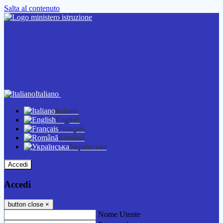
Salta al contenuto
Italiano
Italiano
English
Français
Română
Українська
Accedi
Accedi
button close
×
Nome Utente