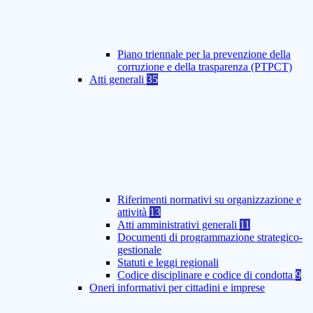
Piano triennale per la prevenzione della
corruzione e della trasparenza (PTPCT)
Atti generali
35
Riferimenti normativi su organizzazione e
attività
13
Atti amministrativi generali
11
Documenti di programmazione strategico-
gestionale
Statuti e leggi regionali
Codice disciplinare e codice di condotta
9
Oneri informativi per cittadini e imprese