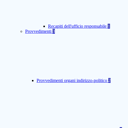
Recapiti dell'ufficio responsabile
1
Provvedimenti
3
Provvedimenti organi indirizzo-politico
2