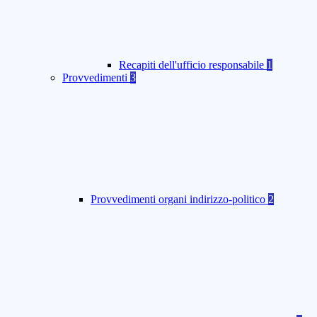
Recapiti dell'ufficio responsabile
1
Provvedimenti
3
Provvedimenti organi indirizzo-politico
2