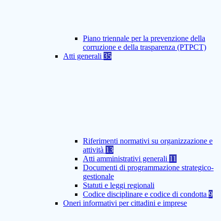
Piano triennale per la prevenzione della
corruzione e della trasparenza (PTPCT)
Atti generali
35
Riferimenti normativi su organizzazione e
attività
13
Atti amministrativi generali
11
Documenti di programmazione strategico-
gestionale
Statuti e leggi regionali
Codice disciplinare e codice di condotta
9
Oneri informativi per cittadini e imprese