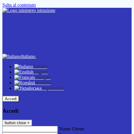
Salta al contenuto
Italiano
Italiano
English
Français
Română
Українська
Accedi
Accedi
button close
×
Nome Utente