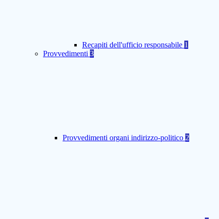
Recapiti dell'ufficio responsabile
1
Provvedimenti
3
Provvedimenti organi indirizzo-politico
2