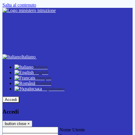
Salta al contenuto
Italiano
Italiano
English
Français
Română
Українська
Accedi
Accedi
button close
×
Nome Utente