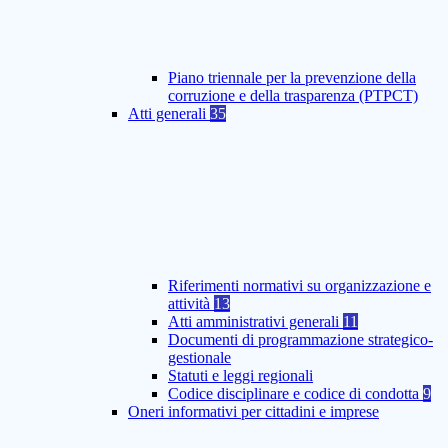
Piano triennale per la prevenzione della
corruzione e della trasparenza (PTPCT)
Atti generali
35
Riferimenti normativi su organizzazione e
attività
13
Atti amministrativi generali
11
Documenti di programmazione strategico-
gestionale
Statuti e leggi regionali
Codice disciplinare e codice di condotta
9
Oneri informativi per cittadini e imprese