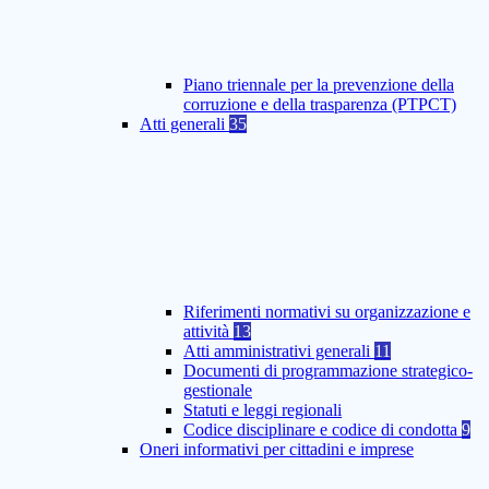
Piano triennale per la prevenzione della
corruzione e della trasparenza (PTPCT)
Atti generali
35
Riferimenti normativi su organizzazione e
attività
13
Atti amministrativi generali
11
Documenti di programmazione strategico-
gestionale
Statuti e leggi regionali
Codice disciplinare e codice di condotta
9
Oneri informativi per cittadini e imprese