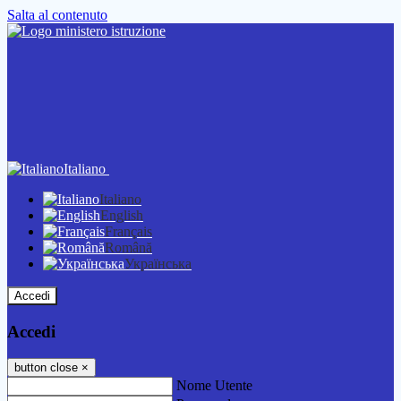
Salta al contenuto
Italiano
Italiano
English
Français
Română
Українська
Accedi
Accedi
button close
×
Nome Utente