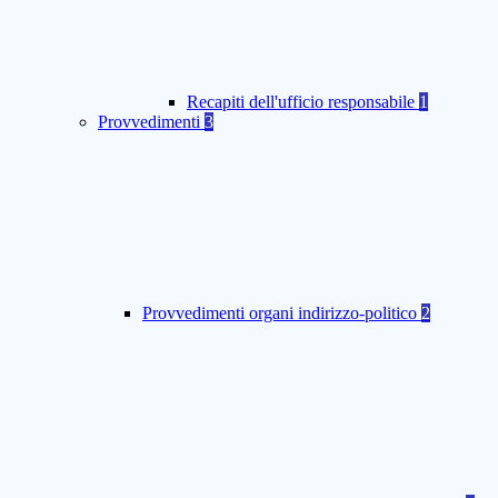
Recapiti dell'ufficio responsabile
1
Provvedimenti
3
Provvedimenti organi indirizzo-politico
2